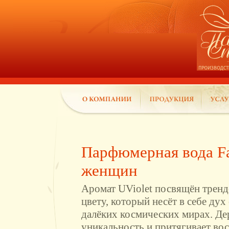
Парфюмерная вода Fab
женщин
Аромат UViolet посвящён трен
цвету, который несёт в себе ду
далёких космических мирах. Де
уникальность и притягивает во